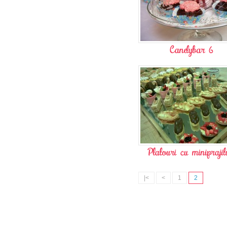
|<
<
1
2