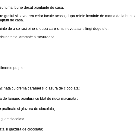
sunt mai bune decat prajiturile de casa.
are gustul si savoarea celor facute acasa, dupa retete invatate de mama de la bunica
ajituri de casa.
ainte de a se raci bine si dupa care simti nevoia sa-ti lingi degetele.
 imbunatatite, aromate si savuroase.
imente prajituri:
macinata cu crema caramel si glazura de ciocolata;
ma de lamaie, prajitura cu blat de nuca macinata ;
pralinate si glazura de ciocolata;
lgi de ciocolata;
ata si glazura de ciocolata;