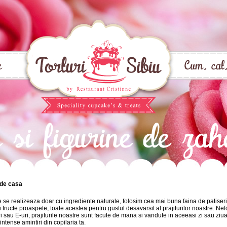
i de casa
le se realizeaza doar cu ingrediente naturale, folosim cea mai buna faina de patiser
i fructe proaspete, toate acestea pentru gustul desavarsit al prajiturilor noastre. N
ri sau E-uri, prajiturile noastre sunt facute de mana si vandute in aceeasi zi sau ziua
intense amintiri din copilaria ta.