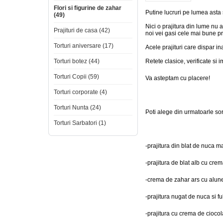
Flori si figurine de zahar
Putine lucruri pe lumea asta 
(49)
Nici o prajitura din lume nu 
Prajituri de casa (42)
noi vei gasi cele mai bune pr
Torturi aniversare (17)
Acele prajituri care dispar in
Torturi botez (44)
Retete clasice, verificate si
Torturi Copii (59)
Va asteptam cu placere!
Torturi corporate (4)
Torturi Nunta (24)
Poti alege din urmatoarle sort
Torturi Sarbatori (1)
-prajitura din blat de nuca 
-prajitura de blat alb cu cre
-crema de zahar ars cu alune 
-prajitura nugat de nuca si fu
-prajitura cu crema de ciocol