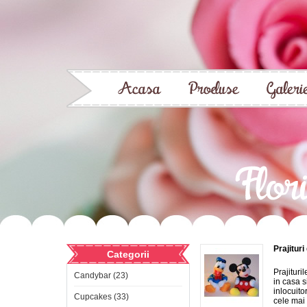
Prajitur
Categorii
Prajituri
Candybar (23)
in casa s
inlocuito
Cupcakes (33)
cele mai 