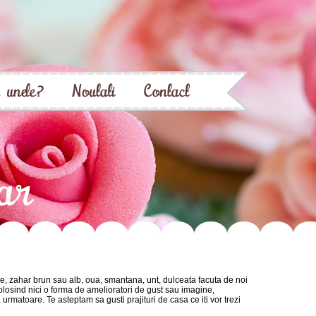
ie, zahar brun sau alb, oua, smantana, unt, dulceata facuta de noi
efolosind nici o forma de amelioratori de gust sau imagine,
 urmatoare. Te asteptam sa gusti prajituri de casa ce iti vor trezi