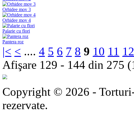
Orhidee mov 3
Orhidee mov 4
Palarie cu flori
Pantera roz
|<
<
....
4
5
6
7
8
9
10
11
1
Afişare 129 - 144 din 275 (
Copyright © 2026 - Torturi-
rezervate.