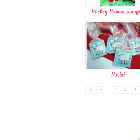
|<
<
....
3
4
5