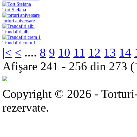
Tort Stefana
torturi aniversare
Trandafiri albi
Trandafiri crem 1
|<
<
....
8
9
10
11
12
13
14
Afişare 241 - 256 din 273 (
Copyright © 2026 - Torturi-
rezervate.