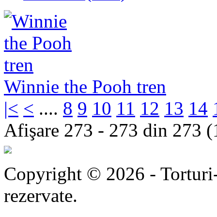
Winnie the Pooh tren
|<
<
....
8
9
10
11
12
13
14
Afişare 273 - 273 din 273 (
Copyright © 2026 - Torturi-
rezervate.